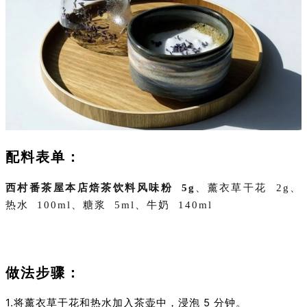
配料表单：
西村番茶屋本店焙茶饮料风味粉
5g
、
薰衣草干花
2g
、
热水
100ml
、
糖浆
5ml
、牛奶
140ml
做法步骤：
1.
将薰衣草
干花
和
热水
加入茶壶中，浸泡
5
分钟。