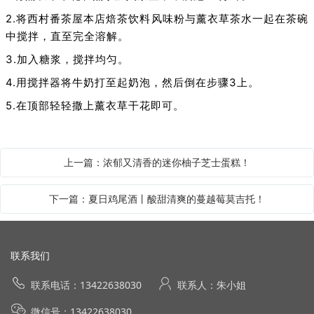
2.将西村番茶屋本店焙茶饮料风味粉与薰衣草茶水一起在茶碗
中搅拌，直至完全溶解。
3.加入糖浆，搅拌均匀。
4.用搅拌器将牛奶打至起奶泡，然后倒在步骤3上。
5.在顶部轻轻撒上薰衣草干花即可。
上一篇：浓郁又清香的迷你柚子芝士蛋糕！
下一篇：夏日鸡尾酒丨酸甜清爽的蔓越莓莫吉托！
联系我们
联系电话：13422638030
联系人：朱小姐
微信号：13422638030