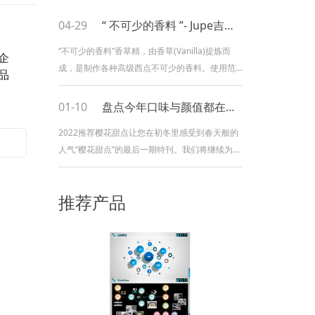
04-29
“ 不可少的香料 ”- Jupe吉贝香草籽调味酱2%高含量天然萃取精华
“不可少的香料”香草精，由香草(Vanilla)提炼而
企
成，是制作各种高级西点不可少的香料。使用范
品
围非常广泛，可以用于制作蛋糕、冰淇淋、卡仕
达酱、饮品等。香草精使用比香草荚更为方便，
01-10
盘点今年口味与颜值都在线的日本樱花甜点！（下）
市面上的香草精也有很多种，我们可以通过查看
2022推荐樱花甜点让您在初冬里感受到春天般的
其成分表以及产地来选购合适的香草精。01欧森
人气“樱花甜点”的最后一期特刊。我们将继续为您
缇香草味调味酱/香草味调味液/内含2
介绍今年日本星级酒店流行的樱花下午茶，进来
看看吧！「樱花下午茶」01.东京新宿金普顿，Jill
推荐产品
Stuart《樱花花束下午茶》东京新宿金普顿酒店现
已推出与流行时尚品牌JILLSTUART的合作下